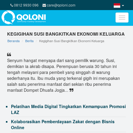
Rumah Yatim
0812 9930 096
care@qoloni.com
Kepercayaan BP ZIS Indosat yang memercayakan
penyaluran dana
Toggle
naviga
3 Alasan Donasi CSR Lebih Optimal Lewat Online
Donation
KEGIGIHAN SUSI BANGKITKAN EKONOMI KELUARGA
Beranda
Berita
Kegigihan Susi Bangkitkan Ekonomi Keluarga
Program Kreatif Pemberdayaan Ekonomi Ibu-ibu di
Lubang Buaya
QOLONI : MEDIA BANTU SOSIAL BERBASIS TEKNOLOGI
Senyum hangat menyapa dari sang pemilik warung. Susi,
CROWDFUNDING
demikian ia akrab disapa. Perempuan berusia 30 tahun ini
tengah melayani para pembeli yang singgah di warung
Bedah Rumah Untuk Dukung Belajar Anak
sederhanya itu. Ibu muda yang terkenal gigih ini merupakan
Ini Kata Kapolda Jabar Soal AKBP Guntur yang Bantu
salah satu penerima manfaat dari sekian ribu penerima
Bangun Rumah P
manfaat Dompet Dhuafa Jogja...
Selamat Datang Gen-Q
Pelatihan Media Digital Tingkatkan Kemampuan Promosi
LAZ
Kolaborasikan Pemberdayaan Zakat dengan Bisnis
Online