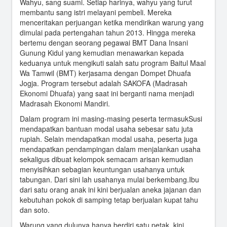
Wahyu, sang suami. Setiap harinya, wahyu yang turut
membantu sang istri melayani pembeli. Mereka
menceritakan perjuangan ketika mendirikan warung yang
dimulai pada pertengahan tahun 2013. Hingga mereka
bertemu dengan seorang pegawai BMT Dana Insani
Gunung Kidul yang kemudian menawarkan kepada
keduanya untuk mengikuti salah satu program Baitul Maal
Wa Tamwil (BMT) kerjasama dengan Dompet Dhuafa
Jogja. Program tersebut adalah SAKOFA (Madrasah
Ekonomi Dhuafa) yang saat ini berganti nama menjadi
Madrasah Ekonomi Mandiri.
Dalam program ini masing-masing peserta termasukSusi
mendapatkan bantuan modal usaha sebesar satu juta
rupiah. Selain mendapatkan modal usaha, peserta juga
mendapatkan pendampingan dalam menjalankan usaha
sekaligus dibuat kelompok semacam arisan kemudian
menyisihkan sebagian keuntungan usahanya untuk
tabungan. Dari sini lah usahanya mulai berkembang.Ibu
dari satu orang anak ini kini berjualan aneka jajanan dan
kebutuhan pokok di samping tetap berjualan kupat tahu
dan soto.
Warung yang dulunya hanya berdiri satu petak, kini