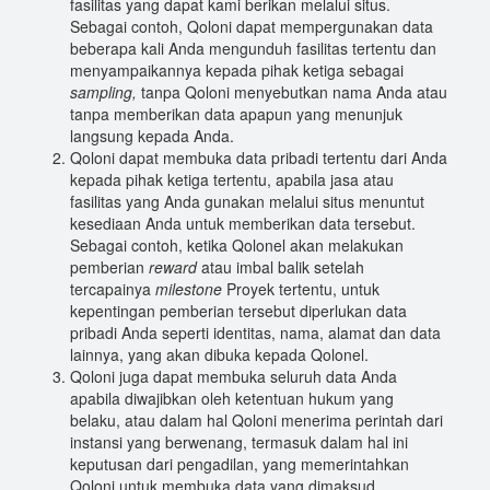
fasilitas yang dapat kami berikan melalui situs.
Sebagai contoh, Qoloni dapat mempergunakan data
beberapa kali Anda mengunduh fasilitas tertentu dan
menyampaikannya kepada pihak ketiga sebagai
sampling,
tanpa Qoloni menyebutkan nama Anda atau
tanpa memberikan data apapun yang menunjuk
langsung kepada Anda.
Qoloni dapat membuka data pribadi tertentu dari Anda
kepada pihak ketiga tertentu, apabila jasa atau
fasilitas yang Anda gunakan melalui situs menuntut
kesediaan Anda untuk memberikan data tersebut.
Sebagai contoh, ketika Qolonel akan melakukan
pemberian
reward
atau imbal balik setelah
tercapainya
milestone
Proyek tertentu, untuk
kepentingan pemberian tersebut diperlukan data
pribadi Anda seperti identitas, nama, alamat dan data
lainnya, yang akan dibuka kepada Qolonel.
Qoloni juga dapat membuka seluruh data Anda
apabila diwajibkan oleh ketentuan hukum yang
belaku, atau dalam hal Qoloni menerima perintah dari
instansi yang berwenang, termasuk dalam hal ini
keputusan dari pengadilan, yang memerintahkan
Qoloni untuk membuka data yang dimaksud.