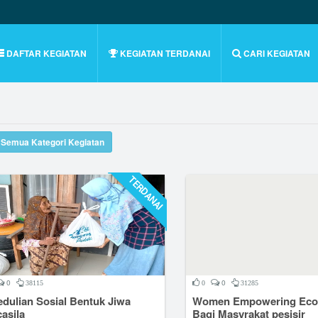
DAFTAR KEGIATAN
KEGIATAN TERDANAI
CARI KEGIATAN
t Semua Kategori Kegiatan
TERDANAI
0
0
38115
0
31285
dulian Sosial Bentuk Jiwa
Women Empowering Eco
asila
Bagi Masyrakat pesisir