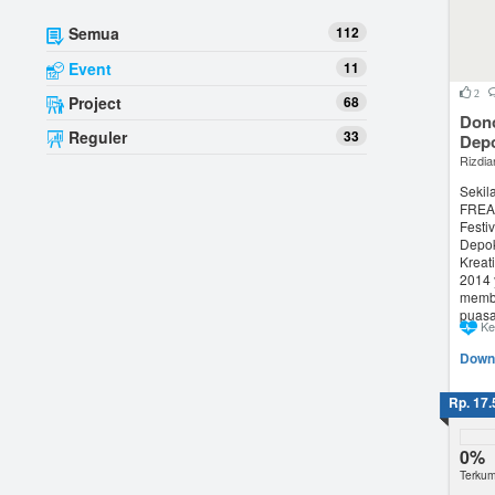
Semua
112
Event
11
2
Project
68
Don
Reguler
33
Dep
Rizdia
Sekil
FREAK
Festi
Depok
Kreat
2014 
membe
puasa 
Ke
Downl
Rp. 17.
0%
Terkum