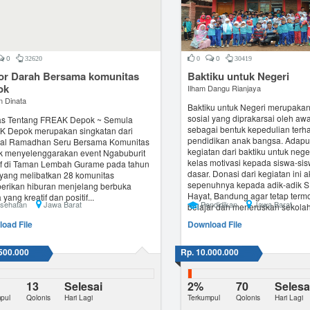
0
0
32620
0
30419
or Darah Bersama komunitas
Baktiku untuk Negeri
ok
Ilham Dangu Rianjaya
n Dinata
Baktiku untuk Negeri merupakan
sosial yang diprakarsai oleh a
as Tentang FREAK Depok ~ Semula
sebagai bentuk kepedulian terh
 Depok merupakan singkatan dari
pendidikan anak bangsa. Adapu
val Ramadhan Seru Bersama Komunitas
kegiatan dari baktiku untuk nege
 menyelenggarakan event Ngabuburit
kelas motivasi kepada siswa-sis
if di Taman Lembah Gurame pada tahun
dasar. Donasi dari kegiatan ini 
yang melibatkan 28 komunitas
sepenuhnya kepada adik-adik 
rikan hiburan menjelang berbuka
Hayat, Bandung agar tetap termo
yang kreatif dan positif...
sehatan
Jawa Barat
Pendidikan
Jawa Barat
belajar dan meneruskan sekola
oad File
Download File
500.000
Rp. 10.000.000
13
Selesai
2%
70
Selesa
pul
Qolonis
Hari Lagi
Terkumpul
Qolonis
Hari Lagi