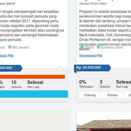
awan Mahdi
Jansen Putra Cibro
 rangka memperingati hari kesaktian
Program ini adalah sosialisasi 
sila dan hari sumpah pemuda yang
perekonomian wanita bagi masyr
 bulan oktober 2017, dipandang perlu
di daerah deli serdang. proyek i
t suatu kegiatan pada generasi muda
melakukan sosialisasi inklusi 
 mengingatkan kembali akan pentingnya
melibatkan stake holder seperti
pancasila dan semangat kebhinekaan
Bank Indonesia, OJK, Kemenk
para pemuda.
Dinas Perikanan dll. dengan ha
penguatan perekonomian wanita
sial
DKI Jakarta
Sosial
Sumatera Utara
pesisir.
oad File
Download File
Rp. 50.000.000
000.000
0%
3
Selesa
%
10
Selesai
Terkumpul
Qolonis
Hari Lagi
pul
Qolonis
Hari Lagi
Dukung
Donasi
G