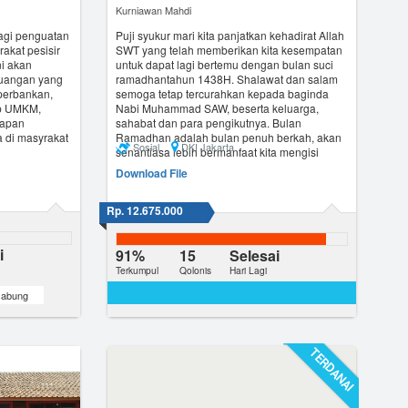
Kurniawan Mahdi
bagi penguatan
Puji syukur mari kita panjatkan kehadirat Allah
akat pesisir
SWT yang telah memberikan kita kesempatan
ni akan
untuk dapat lagi bertemu dengan bulan suci
keuangan yang
ramadhantahun 1438H. Shalawat dan salam
 perbankan,
semoga tetap tercurahkan kepada baginda
op UMKM,
Nabi Muhammad SAW, beserta keluarga,
rapan
sahabat dan para pengikutnya. Bulan
 di masyrakat
Ramadhan adalah bulan penuh berkah, akan
Sosial
DKI Jakarta
senantiasa lebih bermanfaat kita mengisi
bulan ini dengan kegiatan yang positif...
Download File
Rp. 12.675.000
i
91%
15
Selesai
Terkumpul
Qolonis
Hari Lagi
abung
TERDANAI