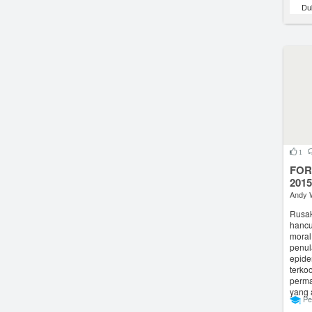
Du
1
FOR
2015
Andy 
Rusak
hancu
moral
penul
epide
terko
perma
yang 
Pe