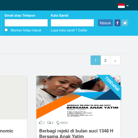
Email atau Telepon
Kata Sandi
Masuk
Biarkan tetap masuk
Lupa kata sandi ?
Daftar
1
2
»
TERDANAI
0
2
30832
nomic
Berbagi rejeki di bulan suci 1348 H
Bersama Anak Yatim