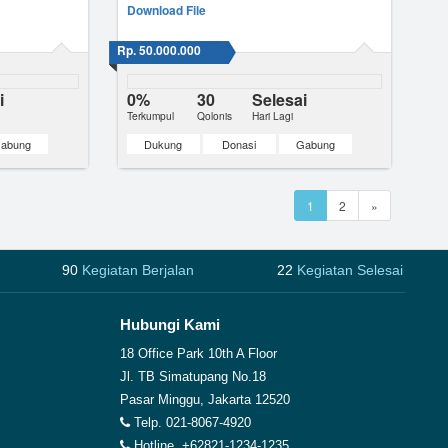
masukannya
Download File
Rp. 50.000.000
i
0%
30
Selesai
Terkumpul
Qolonis
Hari Lagi
abung
Dukung
Donasi
Gabung
1
2
»
90
Kegiatan Berjalan
22
Kegiatan Selesai
Hubungi Kami
18 Office Park 10th A Floor
Jl. TB Simatupang No.18
Pasar Minggu, Jakarta 12520
Telp. 021-8067-4920
Hotline. +62821-1234-1235