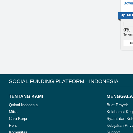
Downl
Rp. 60.
0%
Terkum
Du
SOCIAL FUNDING PLATFORM - INDONESIA
TENTANG KAMI
MENGGALA
Qoloni Indonesia
Buat Proyek
Mitra
Kolaborasi Keg
Cara Kerja
Syarat dan Ket
Pers
Kebijakan Priva
Komunitas
Support