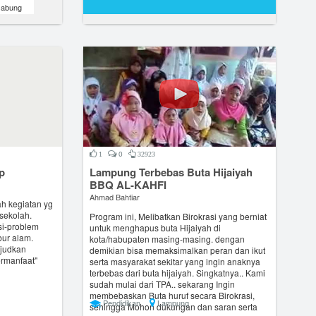
abung
0
1
32923
p
Lampung Terbebas Buta Hijaiyah
BBQ AL-KAHFI
Ahmad Bahtiar
h kegiatan yg
 sekolah.
Program ini, Melibatkan Birokrasi yang berniat
asi-problem
untuk menghapus buta Hijaiyah di
bur alam.
kota/habupaten masing-masing. dengan
ujudkan
demikian bisa memaksimalkan peran dan ikut
rmanfaat"
serta masyarakat sekitar yang ingin anaknya
terbebas dari buta hijaiyah. Singkatnya.. Kami
sudah mulai dari TPA.. sekarang Ingin
membebaskan Buta huruf secara Birokrasi,
Pendidikan
Lampung
sehingga Mohon dukungan dan saran serta