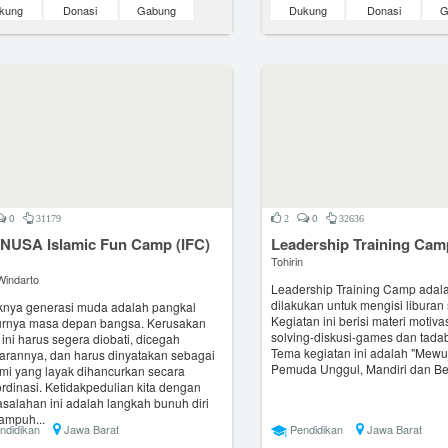
kung
Donasi
Gabung
Dukung
Donasi
G
0
0
31179
2
32636
NUSA Islamic Fun Camp (IFC)
Leadership Training Cam
Tohirin
Windarto
Leadership Training Camp adala
dilakukan untuk mengisi liburan
nya generasi muda adalah pangkal
Kegiatan ini berisi materi motiv
rnya masa depan bangsa. Kerusakan
solving-diskusi-games dan tada
 ini harus segera diobati, dicegah
Tema kegiatan ini adalah "Mew
arannya, dan harus dinyatakan sebagai
Pemuda Unggul, Mandiri dan Be
mi yang layak dihancurkan secara
ordinasi. Ketidakpedulian kita dengan
salahan ini adalah langkah bunuh diri
ampuh...
ndidikan
Jawa Barat
Pendidikan
Jawa Barat