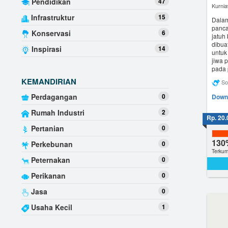
Pendidikan
47
Kurni
Infrastruktur
15
Dalam
panca
Konservasi
6
jatuh
dibua
Inspirasi
14
untuk
jiwa 
pada 
KEMANDIRIAN
So
Perdagangan
0
Downl
Rumah Industri
2
Rp. 20.
Pertanian
0
130
Perkebunan
0
Terkum
Peternakan
0
Perikanan
0
Jasa
0
Usaha Kecil
1