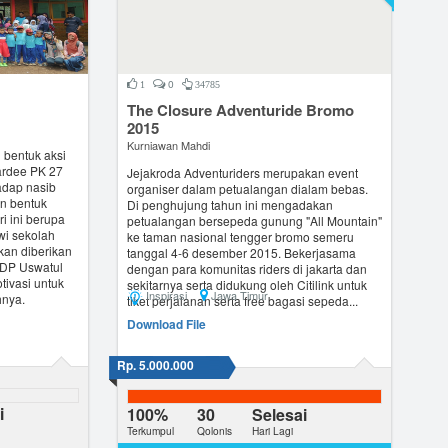
0
1
34785
The Closure Adventuride Bromo
2015
Kurniawan Mahdi
 bentuk aksi
wardee PK 27
Jejakroda Adventuriders merupakan event
adap nasib
organiser dalam petualangan dialam bebas.
n bentuk
Di penghujung tahun ini mengadakan
ri ini berupa
petualangan bersepeda gunung "All Mountain"
wi sekolah
ke taman nasional tengger bromo semeru
akan diberikan
tanggal 4-6 desember 2015. Bekerjasama
SDP Uswatul
dengan para komunitas riders di jakarta dan
tivasi untuk
sekitarnya serta didukung oleh Citilink untuk
Inspirasi
Jawa Timur
hnya.
tiket perjalanan serta free bagasi sepeda...
Download File
Rp. 5.000.000
i
100%
30
Selesai
Terkumpul
Qolonis
Hari Lagi