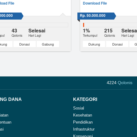
oad File
Download File
000.000
Rp. 50.000.000
43
Selesai
1%
215
Selesa
pul
Qolonis
Hari Lagi
Terkumpul
Qolonis
Hari Lagi
kung
Donasi
Gabung
Dukung
Donasi
G
4224
Qolonis
NG DANA
KATEGORI
Sosial
iatan
Kesehatan
entuan
Pendidikan
si
Infrastruktur
Konservasi