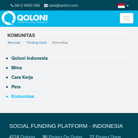
0812 9930 096
care@qoloni.com
Toggle
naviga
KOMUNITAS
Beranda
Tentang Kami
Komunitas
Qoloni Indonesia
Mitra
Cara Kerja
Pers
Komunitas
SOCIAL FUNDING PLATFORM - INDONESIA
4224
Qolonis
90
Project On Going
22
Project Done