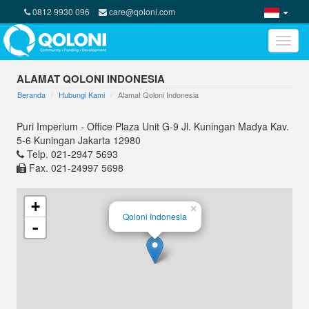
0812 9930 096
care@qoloni.com
Toggle
naviga
ALAMAT QOLONI INDONESIA
Beranda
Hubungi Kami
Alamat Qoloni Indonesia
Puri Imperium - Office Plaza Unit G-9 Jl. Kuningan Madya Kav.
5-6 Kuningan Jakarta 12980
Telp. 021-2947 5693
Fax. 021-24997 5698
+
×
Qoloni Indonesia
-