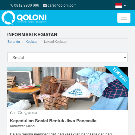
0812 9930 096
care@qoloni.com
Toggle
naviga
INFORMASI KEGIATAN
Beranda
Kegiatan
Lokasi Kegiatan
TERDANAI
1
38103
Kepedulian Sosial Bentuk Jiwa Pancasila
Kurniawan Mahdi
Dalam rangka memperingati hari kesaktian pancasila dan hari