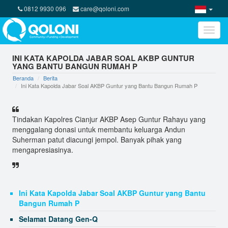
0812 9930 096
care@qoloni.com
Toggle
naviga
PD Sarana Jaya Libatkan Qoloni Indonesia Bantu
INI KATA KAPOLDA JABAR SOAL AKBP GUNTUR
Rumah Yatim
YANG BANTU BANGUN RUMAH P
Kepercayaan BP ZIS Indosat yang memercayakan
Beranda
Berita
penyaluran dana
Ini Kata Kapolda Jabar Soal AKBP Guntur yang Bantu Bangun Rumah P
3 Alasan Donasi CSR Lebih Optimal Lewat Online
Donation
Tindakan Kapolres Cianjur AKBP Asep Guntur Rahayu yang
Program Kreatif Pemberdayaan Ekonomi Ibu-ibu di
menggalang donasi untuk membantu keluarga Andun
Lubang Buaya
Suherman patut diacungi jempol. Banyak pihak yang
mengapresiasinya.
QOLONI : MEDIA BANTU SOSIAL BERBASIS TEKNOLOGI
CROWDFUNDING
Bedah Rumah Untuk Dukung Belajar Anak
Ini Kata Kapolda Jabar Soal AKBP Guntur yang Bantu
Bangun Rumah P
Selamat Datang Gen-Q