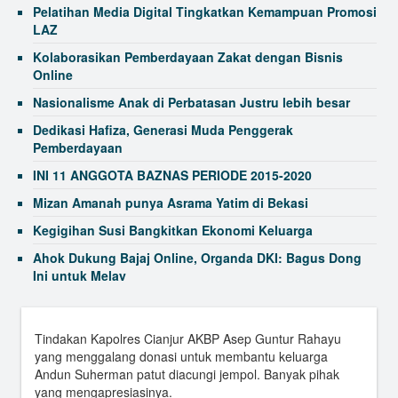
Pelatihan Media Digital Tingkatkan Kemampuan Promosi
LAZ
Kolaborasikan Pemberdayaan Zakat dengan Bisnis
Online
Nasionalisme Anak di Perbatasan Justru lebih besar
Dedikasi Hafiza, Generasi Muda Penggerak
Pemberdayaan
INI 11 ANGGOTA BAZNAS PERIODE 2015-2020
Mizan Amanah punya Asrama Yatim di Bekasi
Kegigihan Susi Bangkitkan Ekonomi Keluarga
Ahok Dukung Bajaj Online, Organda DKI: Bagus Dong
Ini untuk Melay
Kapolri: Ada Kecemburuan Sosial di Protes Masyarakat
Soal Moge
Tindakan Kapolres Cianjur AKBP Asep Guntur Rahayu
New 2015 Nexus 5 Allegedly Leaked in Photo
yang menggalang donasi untuk membantu keluarga
Andun Suherman patut diacungi jempol. Banyak pihak
yang mengapresiasinya.