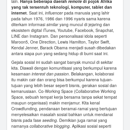
lain.
Hanya beberapa daerah
remote
di pojok Afrika
yang tak tersentuh teknologi, komputer, tablet dan
internet
. Saat ini,
influencer
pada manusia yang lahir
pada tahun 1976, 1986 dan 1996 nyaris sama karena
diterkam informasi
similar
yang muncul di jejaring dan
ekosistem digital iTunes, Youtube, Facebook, Snapchat,
LINE dan Instagram. Dan personalisasi idola seperti
Maroon5, One Direction, Lewis Hamilton, Taylor Swift,
Kendal Jenner, Barack Obama menjadi susah dibedakan
antara siapa pun yang sedang hidup di bumi saat ini.
Gejala sosial ini sudah sangat banyak muncul di sekitar
kita. Diawali dengan komunitisasi yang berkumpul karena
kesamaan
interest dan passion
. Belakangan, kolaborasi
itu makin cair dan orang bisa berkumpul karena tujuan-
tujuan yang lebih besar seperti bisnis, gerakan sosial dan
kemanusiaan. Co-Working Space (Collaborative Working
Space, sebuah tempat kerja bersama tanpa sekat tempat
maupun organisasi) makin menjamur. Kita kenal
Crowdfunding, pendanaan beramai-ramai yang bertujuan
menyelesaikan masalah sosial bahkan untuk mendanai
bisnis pada fase
seeding
. Demikian juga ramai yang
namanya
collaborative blogging
. Aplikasi sosial seperti