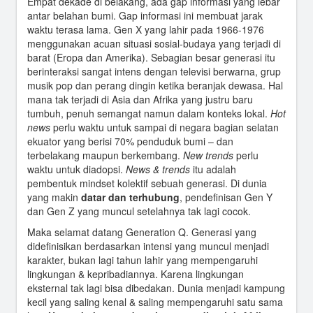
Empat dekade di belakang, ada gap informasi yang lebar
antar belahan bumi. Gap informasi ini membuat jarak
waktu terasa lama. Gen X yang lahir pada 1966-1976
menggunakan acuan situasi sosial-budaya yang terjadi di
barat (Eropa dan Amerika). Sebagian besar generasi itu
berinteraksi sangat intens dengan televisi berwarna, grup
musik pop dan perang dingin ketika beranjak dewasa. Hal
mana tak terjadi di Asia dan Afrika yang justru baru
tumbuh, penuh semangat namun dalam konteks lokal.
Hot
news
perlu waktu untuk sampai di negara bagian selatan
ekuator yang berisi 70% penduduk bumi – dan
terbelakang maupun berkembang.
New trends
perlu
waktu untuk diadopsi.
News & trends
itu adalah
pembentuk mindset kolektif sebuah generasi. Di dunia
yang makin
datar dan terhubung
, pendefinisan Gen Y
dan Gen Z yang muncul setelahnya tak lagi cocok.
Maka selamat datang Generation Q. Generasi yang
didefinisikan berdasarkan intensi yang muncul menjadi
karakter, bukan lagi tahun lahir yang mempengaruhi
lingkungan & kepribadiannya. Karena lingkungan
eksternal tak lagi bisa dibedakan. Dunia menjadi kampung
kecil yang saling kenal & saling mempengaruhi satu sama