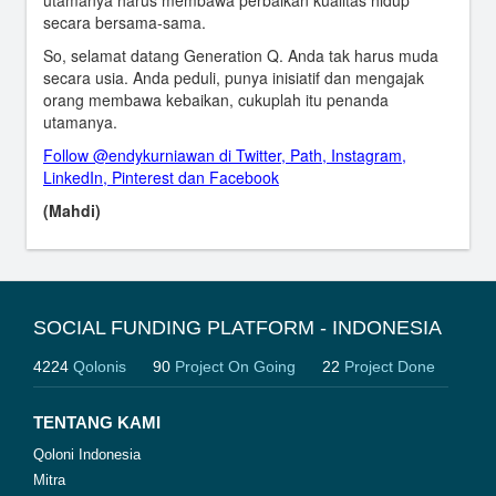
utamanya harus membawa perbaikan kualitas hidup
secara bersama-sama.
So, selamat datang Generation Q. Anda tak harus muda
secara usia. Anda peduli, punya inisiatif dan mengajak
orang membawa kebaikan, cukuplah itu penanda
utamanya.
Follow @endykurniawan di Twitter, Path, Instagram,
LinkedIn, Pinterest dan Facebook
(Mahdi)
SOCIAL FUNDING PLATFORM - INDONESIA
4224
Qolonis
90
Project On Going
22
Project Done
TENTANG KAMI
Qoloni Indonesia
Mitra