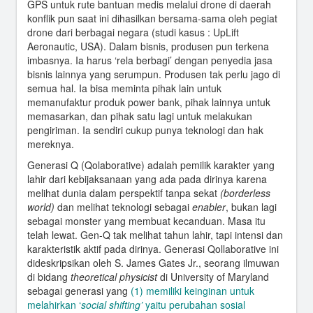
GPS untuk rute bantuan medis melalui drone di daerah
konflik pun saat ini dihasilkan bersama-sama oleh pegiat
drone dari berbagai negara (studi kasus : UpLift
Aeronautic, USA). Dalam bisnis, produsen pun terkena
imbasnya. Ia harus ‘rela berbagi’ dengan penyedia jasa
bisnis lainnya yang serumpun. Produsen tak perlu jago di
semua hal. Ia bisa meminta pihak lain untuk
memanufaktur produk power bank, pihak lainnya untuk
memasarkan, dan pihak satu lagi untuk melakukan
pengiriman. Ia sendiri cukup punya teknologi dan hak
mereknya.
Generasi Q (Qolaborative) adalah pemilik karakter yang
lahir dari kebijaksanaan yang ada pada dirinya karena
melihat dunia dalam perspektif tanpa sekat
(borderless
world)
dan melihat teknologi sebagai
enabler
, bukan lagi
sebagai monster yang membuat kecanduan. Masa itu
telah lewat. Gen-Q tak melihat tahun lahir, tapi intensi dan
karakteristik aktif pada dirinya. Generasi Qollaborative ini
dideskripsikan oleh S. James Gates Jr., seorang ilmuwan
di bidang
theoretical physicist
di University of Maryland
sebagai generasi yang
(1) memiliki keinginan untuk
melahirkan ‘
social shifting’
yaitu perubahan sosial