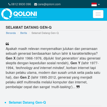
0812 9930 096
care@qoloni.com
Toggle
naviga
PD Sarana Jaya Libatkan Qoloni Indonesia Bantu
Rumah Yatim
SELAMAT DATANG GEN-Q
Beranda
Berita
Selamat Datang Gen-Q
Kepercayaan BP ZIS Indosat yang memercayakan
penyaluran dana
3 Alasan Donasi CSR Lebih Optimal Lewat Online
Apakah masih relevan menyematkan julukan dan penamaan
Donation
sebuah generasi berdasarkan tahun lahir & karakteristiknya?
Gen X
(lahir 1966-1976, dijuluki
‘lost generation’
atau generasi
Program Kreatif Pemberdayaan Ekonomi Ibu-ibu di
skeptis dengan kepedulian sosial rendah),
Gen Y
(lahir 1977-
Lubang Buaya
1994,
‘technology and internet minded’
, korban internet tapi
QOLONI : MEDIA BANTU SOSIAL BERBASIS TEKNOLOGI
bukan pelaku utama, modern dan susah untuk setia pada satu
CROWDFUNDING
hal), dan
Gen Z
(lahir 1995-2012, generasi yang menjadi
pelaku aktif multimedia melalui komputer dan internet,
Bedah Rumah Untuk Dukung Belajar Anak
pembelajar cepat dan sangat
‘multi-tasking’
)...
Ini Kata Kapolda Jabar Soal AKBP Guntur yang Bantu
Bangun Rumah P
Selamat Datang Gen-Q