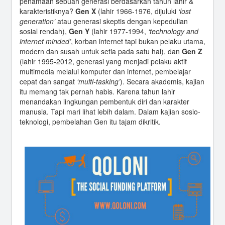
penamaan sebuah generasi berdasarkan tahun lahir &
karakteristiknya?
Gen X
(lahir 1966-1976, dijuluki
‘lost
generation’
atau generasi skeptis dengan kepedulian
sosial rendah),
Gen Y
(lahir 1977-1994,
‘technology and
internet minded’
, korban internet tapi bukan pelaku utama,
modern dan susah untuk setia pada satu hal), dan
Gen Z
(lahir 1995-2012, generasi yang menjadi pelaku aktif
multimedia melalui komputer dan internet, pembelajar
cepat dan sangat
‘multi-tasking’
). Secara akademis, kajian
itu memang tak pernah habis. Karena tahun lahir
menandakan lingkungan pembentuk diri dan karakter
manusia. Tapi mari lihat lebih dalam. Dalam kajian sosio-
teknologi, pembelahan Gen itu tajam dikritik.