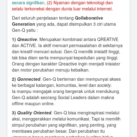
secara signifikan,
(2) Nyaman dengan teknologi dan
selalu terkoneksi dengan dunia luar melalui internet.
Dari seluruh penjelasan tentang
Qollaborative
Generation
yang ada, dapat disimpulkan 3 ciri utama
Gen-Q yaitu :
1)
Qreactive
. Merupakan kombinasi antara QREATIVE
dan ACTIVE. Ia aktif mencari permasalahan di sekitarnya
dan kreatif mencari solusi. Gen-Q memilik inisiatif tinggi,
tak bisa diam serta mempunyai kepedulian yang tinggi.
Orang dengan karakter Qreactive ingin menjadi inisiator
dan motor perubahan menuju kebaikan.
2)
Qonnected
. Gen-Q berteman dan mempunyai akses
ke berbagai kalangan, komunitas, level dan
society
.
Ia mampu mengajak orang bergerak untuk mendukung.
Gen-Q adalah seorang Social Leaders dalam makna
offline maupun online.
3)
Quality Oriented
.
Gen-Q bisa menginspirasi melalui
aksi, menggerakkan melalui komunikasi. Tapi ia memilih
simpul perubahan yang signifikan, yang penting, yang
membawa perubahan besar. Dan perubahan itu