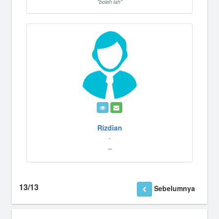
"boleh lah"
Rizdian
-
""
13/13
Sebelumnya