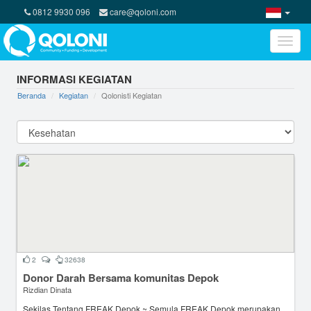
0812 9930 096
care@qoloni.com
Toggle
naviga
INFORMASI KEGIATAN
Beranda
Kegiatan
Qolonisti Kegiatan
2
32638
Donor Darah Bersama komunitas Depok
Rizdian Dinata
Sekilas Tentang FREAK Depok ~ Semula FREAK Depok merupakan