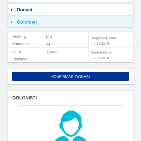
Donasi
Qolonisti
Dukung
2
Kegiatan Dimulai
Komentar
11-09-2015
0
Lihat
32638
Diperbaharui
12-08-2016
Penilaian
KONFIRMASI DONASI
QOLONISTI