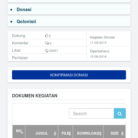
Donasi
Qolonisti
Dukung
2
Kegiatan Dimulai
Komentar
11-09-2015
0
Lihat
32631
Diperbaharui
12-08-2016
Penilaian
KONFIRMASI DONASI
DOKUMEN KEGIATAN
NO
JUDUL
FILE
DOWNLOAD
SIZE