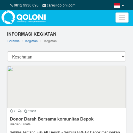
0812 9930 096
care@qoloni.com
Toggle
naviga
INFORMASI KEGIATAN
Beranda
Kegiatan
Kegiatan
2
32631
Donor Darah Bersama komunitas Depok
Rizdian Dinata
Sekilas Tentang FREAK Depok ~ Semula FREAK Depok merupakan