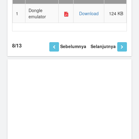
Dongle
1
Download
124 KB
emulator
8/13
Sebelumnya
Selanjutnya