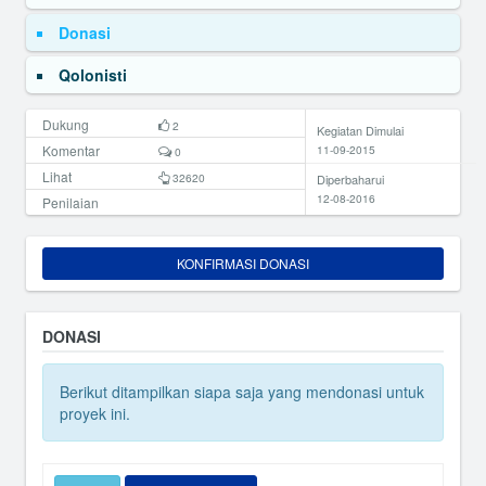
Donasi
Qolonisti
Dukung
2
Kegiatan Dimulai
Komentar
11-09-2015
0
Lihat
32620
Diperbaharui
12-08-2016
Penilaian
KONFIRMASI DONASI
DONASI
Berikut ditampilkan siapa saja yang mendonasi untuk
proyek ini.