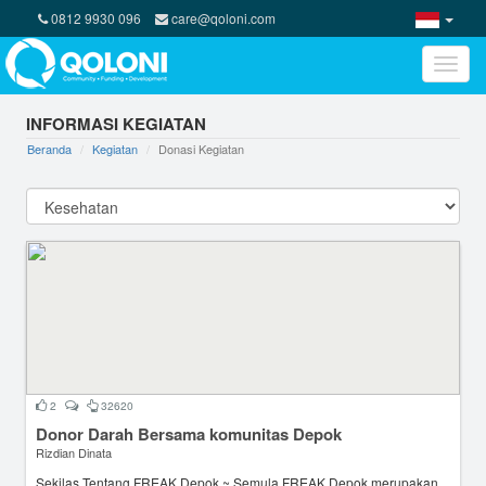
0812 9930 096
care@qoloni.com
Toggle
naviga
INFORMASI KEGIATAN
Beranda
Kegiatan
Donasi Kegiatan
2
32620
Donor Darah Bersama komunitas Depok
Rizdian Dinata
Sekilas Tentang FREAK Depok ~ Semula FREAK Depok merupakan