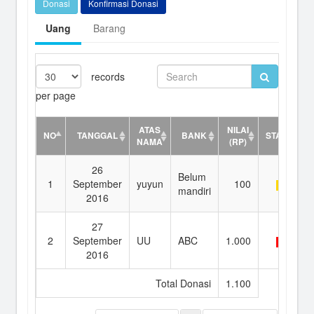
Donasi
Konfirmasi Donasi
Uang
Barang
records
per page
ATAS
NILAI
NO
TANGGAL
BANK
STATUS
NAMA
(RP)
26
Belum
1
September
yuyun
100
mandiri
2016
27
2
September
UU
ABC
1.000
2016
Total Donasi
1.100