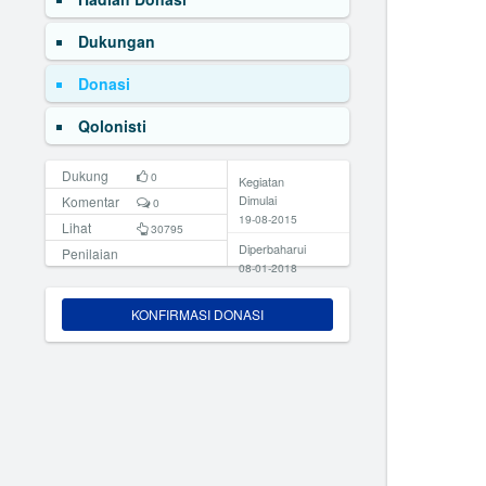
Dukungan
Donasi
Qolonisti
Dukung
0
Kegiatan
Dimulai
Komentar
0
19-08-2015
Lihat
30795
Diperbaharui
Penilaian
08-01-2018
KONFIRMASI DONASI