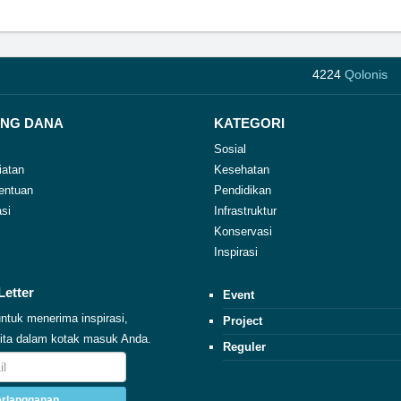
4224
Qolonis
NG DANA
KATEGORI
Sosial
iatan
Kesehatan
entuan
Pendidikan
si
Infrastruktur
Konservasi
Inspirasi
Letter
Event
ntuk menerima inspirasi,
Project
erita dalam kotak masuk Anda.
Reguler
rlangganan