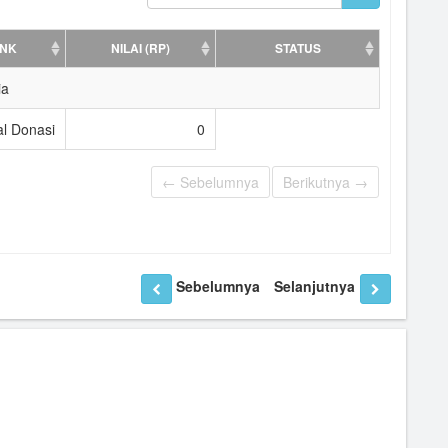
NK
NILAI (RP)
STATUS
ia
al Donasi
0
← Sebelumnya
Berikutnya →
Sebelumnya
Selanjutnya