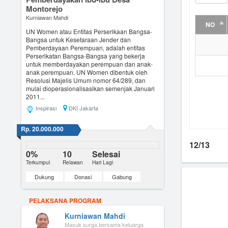
Montorejo
Kurniawan Mahdi
NO
UN Women atau Entitas Perserikaan Bangsa-
Bangsa untuk Kesetaraan Jender dan
Pemberdayaan Perempuan, adalah entitas
Perserikatan Bangsa-Bangsa yang bekerja
untuk memberdayakan perempuan dan anak-
anak perempuan. UN Women dibentuk oleh
Resolusi Majelis Umum nomor 64/289, dan
mulai dioperasionalisasikan semenjak Januari
2011...
Inspirasi
DKI Jakarta
Rp. 20.000.000
12/13
0%
10
Selesai
Terkumpul
Relawan
Hari Lagi
Dukung
Donasi
Gabung
PELAKSANA PROGRAM
Kurniawan Mahdi
Masuk surga bersama keluarga