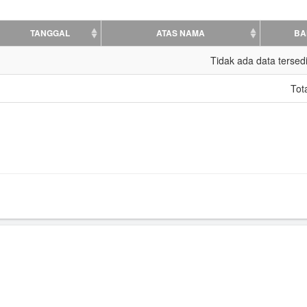
TANGGAL
ATAS NAMA
BA
Tidak ada data tersed
Tot