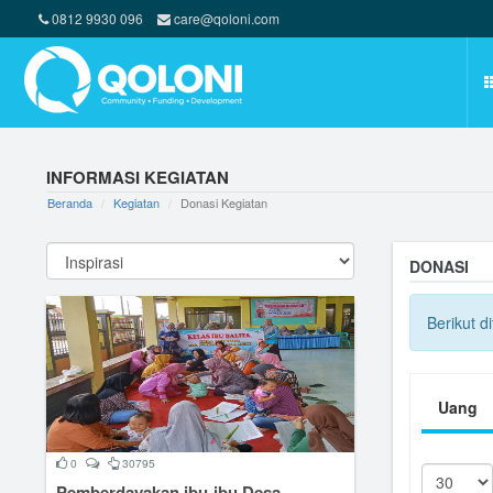
0812 9930 096
care@qoloni.com
INFORMASI KEGIATAN
Beranda
Kegiatan
Donasi Kegiatan
DONASI
Berikut d
Uang
0
30795
Pemberdayakan ibu-ibu Desa