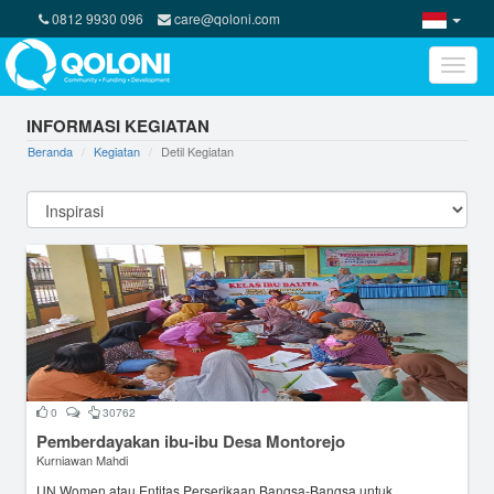
0812 9930 096
care@qoloni.com
Toggle
naviga
INFORMASI KEGIATAN
Beranda
Kegiatan
Detil Kegiatan
0
30762
Pemberdayakan ibu-ibu Desa Montorejo
Kurniawan Mahdi
UN Women atau Entitas Perserikaan Bangsa-Bangsa untuk