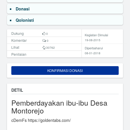
Donasi
Qolonisti
Dukung
0
Kegiatan Dimulai
Komentar
19-08-2015
0
Lihat
30762
Diperbaharui
08-01-2018
Penilaian
KONFIRMASI DONASI
DETIL
Pemberdayakan ibu-ibu Desa
Montorejo
cDemFs https://goldentabs.com/