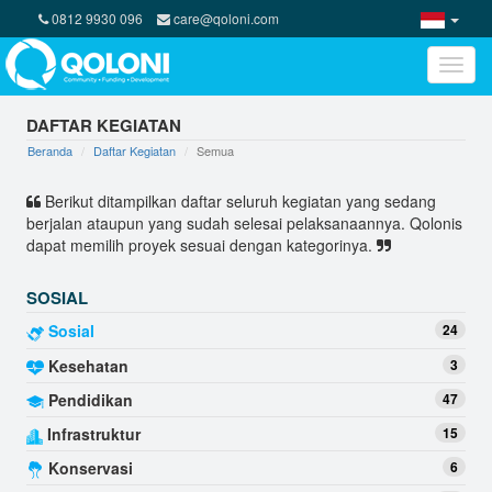
0812 9930 096
care@qoloni.com
Toggle
naviga
DAFTAR KEGIATAN
Beranda
Daftar Kegiatan
Semua
Berikut ditampilkan daftar seluruh kegiatan yang sedang
berjalan ataupun yang sudah selesai pelaksanaannya. Qolonis
dapat memilih proyek sesuai dengan kategorinya.
SOSIAL
Sosial
24
Kesehatan
3
Pendidikan
47
Infrastruktur
15
Konservasi
6