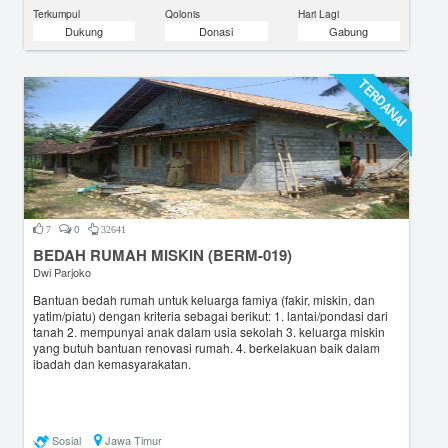
Terkumpul
Qolonis
Hari Lagi
Dukung
Donasi
Gabung
TERDANAI
0
7
32641
BEDAH RUMAH MISKIN (BERM-019)
Dwi Parjoko
Bantuan bedah rumah untuk keluarga famiya (fakir, miskin, dan
yatim/piatu) dengan kriteria sebagai berikut: 1. lantai/pondasi dari
tanah 2. mempunyai anak dalam usia sekolah 3. keluarga miskin
yang butuh bantuan renovasi rumah. 4. berkelakuan baik dalam
ibadah dan kemasyarakatan.
Sosial
Jawa Timur