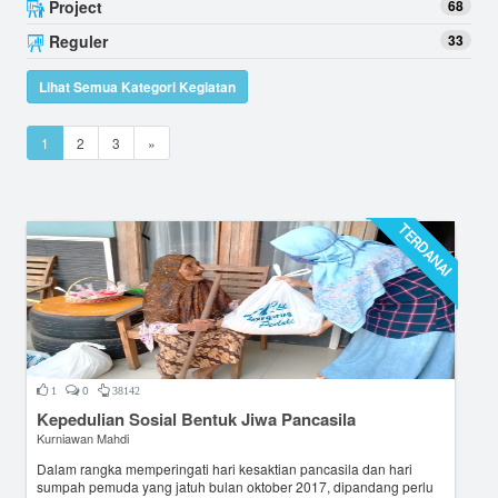
Project
68
Reguler
33
Lihat Semua Kategori Kegiatan
1
2
3
»
TERDANAI
0
1
38142
Kepedulian Sosial Bentuk Jiwa Pancasila
Kurniawan Mahdi
Dalam rangka memperingati hari kesaktian pancasila dan hari
sumpah pemuda yang jatuh bulan oktober 2017, dipandang perlu