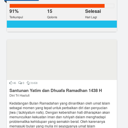
91%
15
Selesai
Terkumpul
Qolonis
Hari Lagi
0
46
31458
Santunan Yatim dan Dhuafa Ramadhan 1438 H
Dini Tri Hastuti
Kedatangan Bulan Ramadahan yang dinantikan oleh umat Islam
sebagai momen yang tepat untuk perbaikan diri dan penyucian
jiwa ( tazkiyatum nafs). Dengan kebersihan hati diharapkan akan
memunculkan kekuatan iman dan ruhiyah dalam menghadapi
problematika kehidupan yang semakin berat. Oleh karenanya
memasuki bulan yang mulia ini seyogyanya umat Islam