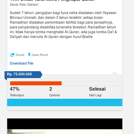
Sarah Ratu Satriavi
Sudah 7 tahun, pengajian bagi tuna netra diadakan oleh Yayasan
Binnaul Ummah, dan dalam 3 tahun terakhir, setiap bulan
Ramadhan diadakan perlombaan tahfidz bagi para jamaahnya,
para penyandang disabiltas tunanetra tersebut. Ramadhan tahun
ini, tidak hanya lomba menghafal Al-Quran, ada juga lomba Da'i &
Da'iyah dan menulis Al-Quran dengan huruf Braille
Sosial
Jawa Barat
Download File
Rp. 75.000.000
47%
2
Selesai
Terkumpul
Qolonis
Hari Lagi