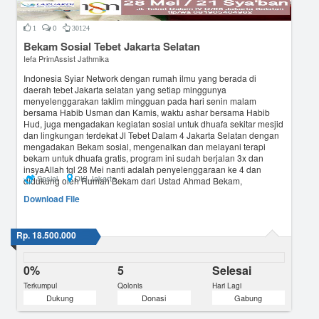
0
1
30124
Bekam Sosial Tebet Jakarta Selatan
Iefa PrimAssist Jathmika
Indonesia Syiar Network dengan rumah ilmu yang berada di
daerah tebet Jakarta selatan yang setiap minggunya
menyelenggarakan taklim mingguan pada hari senin malam
bersama Habib Usman dan Kamis, waktu ashar bersama Habib
Hud, juga mengadakan kegiatan sosial untuk dhuafa sekitar mesjid
dan lingkungan terdekat Jl Tebet Dalam 4 Jakarta Selatan dengan
mengadakan Bekam sosial, mengenalkan dan melayani terapi
bekam untuk dhuafa gratis, program ini sudah berjalan 3x dan
insyaAllah tgl 28 Mei nanti adalah penyelenggaraan ke 4 dan
Sosial
DKI Jakarta
didukung oleh Rumah Bekam dari Ustad Ahmad Bekam,
pemegang rekor MURI thn 2016 dan beliau pula yang akan
Download File
membekali pasien dengan terapi dzikir sebelum pasien
berbekam...
Rp. 18.500.000
0%
5
Selesai
Terkumpul
Qolonis
Hari Lagi
Dukung
Donasi
Gabung