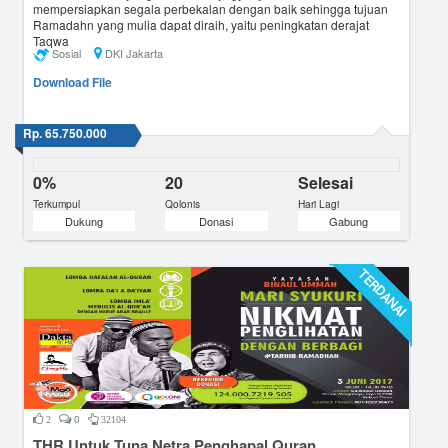
mempersiapkan segala perbekalan dengan baik sehingga tujuan
Ramadahn yang mulia dapat diraih, yaitu peningkatan derajat
Taqwa
Sosial
DKI Jakarta
Download File
Rp. 65.750.000
0%
20
Selesai
Terkumpul
Qolonis
Hari Lagi
Dukung
Donasi
Gabung
TERDANAI
0
2
32104
THR Untuk Tuna Netra Penghapal Quran