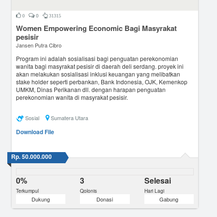
0
0
31315
Women Empowering Economic Bagi Masyrakat
pesisir
Jansen Putra Cibro
Program ini adalah sosialisasi bagi penguatan perekonomian
wanita bagi masyrakat pesisir di daerah deli serdang. proyek ini
akan melakukan sosialisasi inklusi keuangan yang melibatkan
stake holder seperti perbankan, Bank Indonesia, OJK, Kemenkop
UMKM, Dinas Perikanan dll. dengan harapan penguatan
perekonomian wanita di masyrakat pesisir.
Sosial
Sumatera Utara
Download File
Rp. 50.000.000
0%
3
Selesai
Terkumpul
Qolonis
Hari Lagi
Dukung
Donasi
Gabung