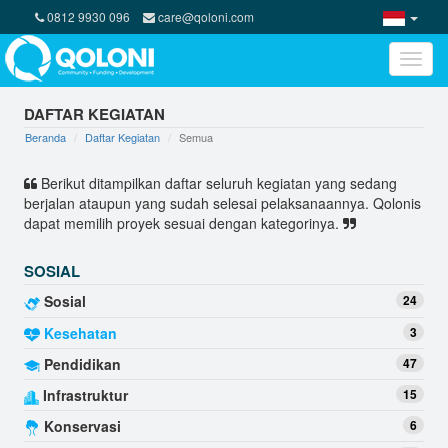
0812 9930 096
care@qoloni.com
Toggle
naviga
DAFTAR KEGIATAN
Beranda
Daftar Kegiatan
Semua
Berikut ditampilkan daftar seluruh kegiatan yang sedang
berjalan ataupun yang sudah selesai pelaksanaannya. Qolonis
dapat memilih proyek sesuai dengan kategorinya.
SOSIAL
Sosial
24
Kesehatan
3
Pendidikan
47
Infrastruktur
15
Konservasi
6