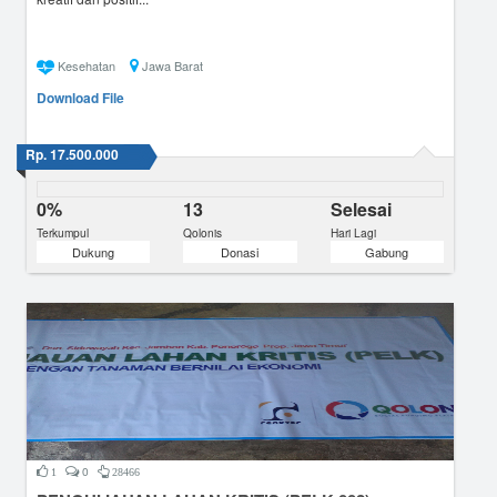
Kesehatan
Jawa Barat
Download File
Rp. 17.500.000
0%
13
Selesai
Terkumpul
Qolonis
Hari Lagi
Dukung
Donasi
Gabung
0
1
28466