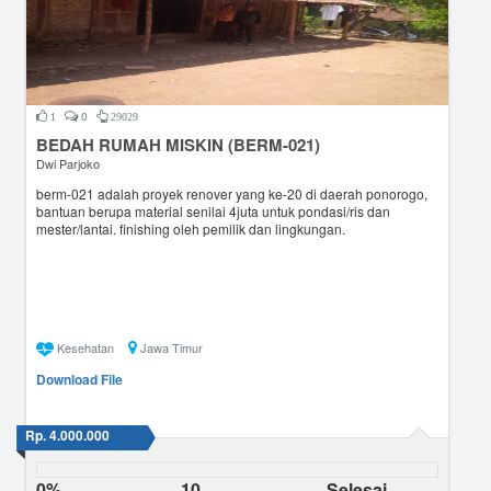
0
1
29029
BEDAH RUMAH MISKIN (BERM-021)
Dwi Parjoko
berm-021 adalah proyek renover yang ke-20 di daerah ponorogo,
bantuan berupa material senilai 4juta untuk pondasi/ris dan
mester/lantai. finishing oleh pemilik dan lingkungan.
Kesehatan
Jawa Timur
Download File
Rp. 4.000.000
0%
10
Selesai