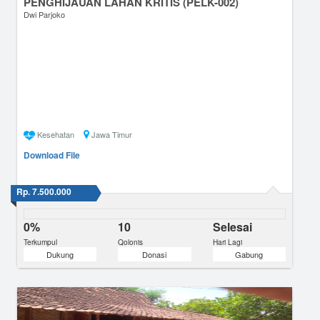
PENGHIJAUAN LAHAN KRITIS (PELK-002)
Dwi Parjoko
Kesehatan
Jawa Timur
Download File
Rp. 7.500.000
0%
10
Selesai
Terkumpul
Qolonis
Hari Lagi
Dukung
Donasi
Gabung