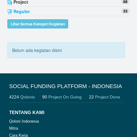
Project
68
Reguler
33
Lihat Semua Kategori Kegiatan
Belum ada kegiatan disini
SOCIAL FUNDING PLATFORM - INDONESIA
4224
Qolonis
90
Project On Going
22
Project Done
TENTANG KAMI
Qoloni Indonesia
Mitra
Cara Kerja