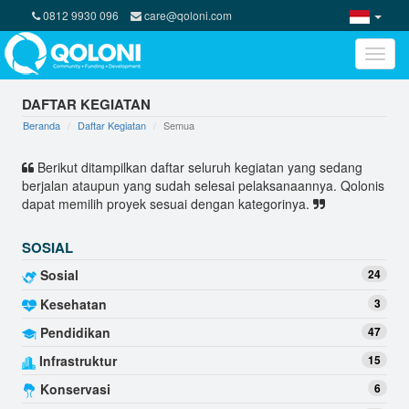
0812 9930 096
care@qoloni.com
Toggle
naviga
DAFTAR KEGIATAN
Beranda
Daftar Kegiatan
Semua
Berikut ditampilkan daftar seluruh kegiatan yang sedang
berjalan ataupun yang sudah selesai pelaksanaannya. Qolonis
dapat memilih proyek sesuai dengan kategorinya.
SOSIAL
Sosial
24
Kesehatan
3
Pendidikan
47
Infrastruktur
15
Konservasi
6