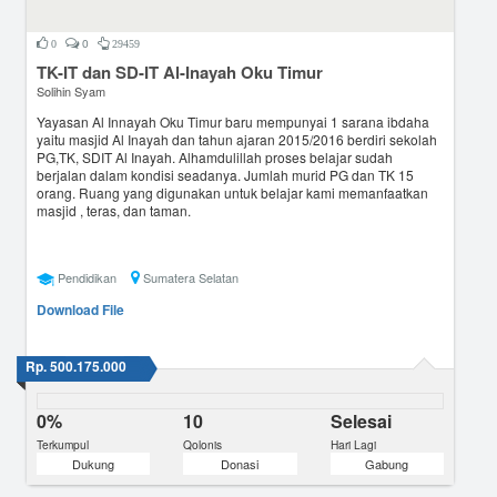
0
0
29459
TK-IT dan SD-IT Al-Inayah Oku Timur
Solihin Syam
Yayasan Al Innayah Oku Timur baru mempunyai 1 sarana ibdaha
yaitu masjid Al Inayah dan tahun ajaran 2015/2016 berdiri sekolah
PG,TK, SDIT Al Inayah. Alhamdulillah proses belajar sudah
berjalan dalam kondisi seadanya. Jumlah murid PG dan TK 15
orang. Ruang yang digunakan untuk belajar kami memanfaatkan
masjid , teras, dan taman.
Pendidikan
Sumatera Selatan
Download File
Rp. 500.175.000
0%
10
Selesai
Terkumpul
Qolonis
Hari Lagi
Dukung
Donasi
Gabung