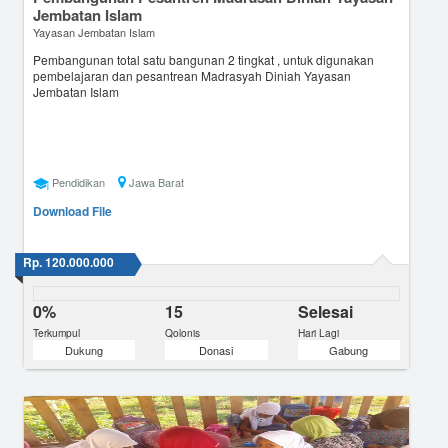
Jembatan Islam
Yayasan Jembatan Islam
Pembangunan total satu bangunan 2 tingkat , untuk digunakan
pembelajaran dan pesantrean Madrasyah Diniah Yayasan
Jembatan Islam
Pendidikan
Jawa Barat
Download File
Rp. 120.000.000
0%
15
Selesai
Terkumpul
Qolonis
Hari Lagi
Dukung
Donasi
Gabung