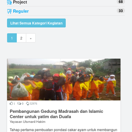
Project
68
Reguler
33
Lihat Semua Kategori Kegiatan
1
2
»
0
1
32976
Pembangunan Gedung Madrasah dan Islamic
Center untuk yatim dan Duafa
Yayasan Utsmanil Hakim
Tahap pertama pembuatan pondasi cakar ayam untuk membangun