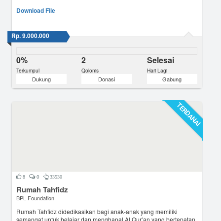
Download File
Rp. 9.000.000
0%
2
Selesai
Terkumpul
Qolonis
Hari Lagi
Dukung
Donasi
Gabung
TERDANAI
0
8
33530
Rumah Tahfidz
BPL Foundation
Rumah Tahfidz didedikasikan bagi anak-anak yang memiliki
semangat untuk belajar dan menghapal Al Qur’an yang bertepatan