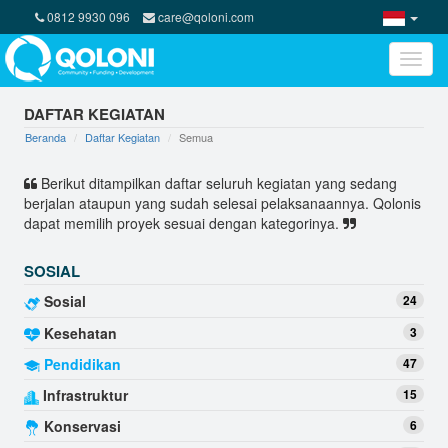
0812 9930 096
care@qoloni.com
Toggle
naviga
DAFTAR KEGIATAN
Beranda
Daftar Kegiatan
Semua
Berikut ditampilkan daftar seluruh kegiatan yang sedang
berjalan ataupun yang sudah selesai pelaksanaannya. Qolonis
dapat memilih proyek sesuai dengan kategorinya.
SOSIAL
Sosial
24
Kesehatan
3
Pendidikan
47
Infrastruktur
15
Konservasi
6