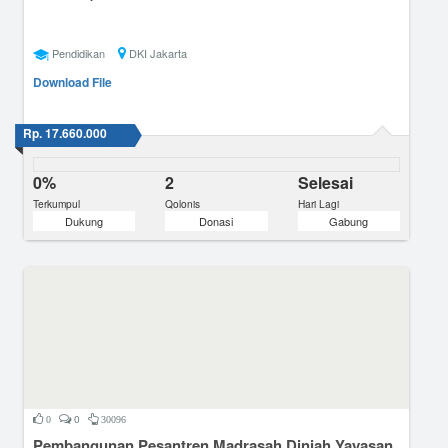
Pendidikan
DKI Jakarta
Download File
Rp. 17.660.000
0%
2
Selesai
Terkumpul
Qolonis
Hari Lagi
Dukung
Donasi
Gabung
0
0
30096
Pembangunan Pesantren Madrasah Diniah Yayasan