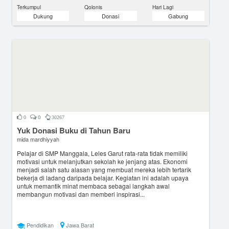
Terkumpul
Qolonis
Hari Lagi
Dukung
Donasi
Gabung
0
0
30267
Yuk Donasi Buku di Tahun Baru
mida mardhiyyah
Pelajar di SMP Manggala, Leles Garut rata-rata tidak memiliki
motivasi untuk melanjutkan sekolah ke jenjang atas. Ekonomi
menjadi salah satu alasan yang membuat mereka lebih tertarik
bekerja di ladang daripada belajar. Kegiatan ini adalah upaya
untuk memantik minat membaca sebagai langkah awal
membangun motivasi dan memberi inspirasi...
Pendidikan
Jawa Barat