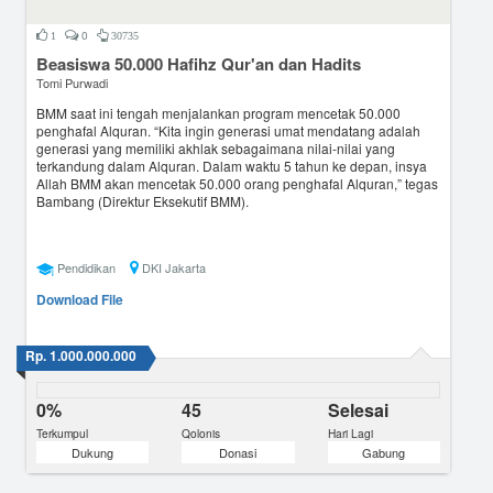
0
1
30735
Beasiswa 50.000 Hafihz Qur'an dan Hadits
Tomi Purwadi
BMM saat ini tengah menjalankan program mencetak 50.000
penghafal Alquran. “Kita ingin generasi umat mendatang adalah
generasi yang memiliki akhlak sebagaimana nilai-nilai yang
terkandung dalam Alquran. Dalam waktu 5 tahun ke depan, insya
Allah BMM akan mencetak 50.000 orang penghafal Alquran,” tegas
Bambang (Direktur Eksekutif BMM).
Pendidikan
DKI Jakarta
Download File
Rp. 1.000.000.000
0%
45
Selesai
Terkumpul
Qolonis
Hari Lagi
Dukung
Donasi
Gabung