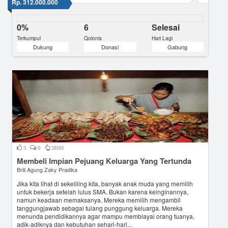
Rp. 312.000.000
0%
6
Selesai
Terkumpul
Qolonis
Hari Lagi
Dukung
Donasi
Gabung
0
3
28591
Membeli Impian Pejuang Keluarga Yang Tertunda
Brili Agung Zaky Pradika
Jika kita lihat di sekeliling kita, banyak anak muda yang memilih
untuk bekerja setelah lulus SMA. Bukan karena keinginannya,
namun keadaan memaksanya. Mereka memilih mengambil
tanggungjawab sebagai tulang punggung keluarga. Mereka
menunda pendidikannya agar mampu membiayai orang tuanya,
adik-adiknya dan kebutuhan sehari-hari...