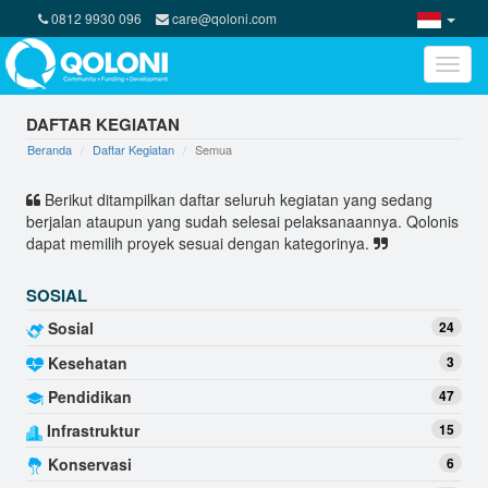
0812 9930 096
care@qoloni.com
Toggle
naviga
DAFTAR KEGIATAN
Beranda
Daftar Kegiatan
Semua
Berikut ditampilkan daftar seluruh kegiatan yang sedang
berjalan ataupun yang sudah selesai pelaksanaannya. Qolonis
dapat memilih proyek sesuai dengan kategorinya.
SOSIAL
Sosial
24
Kesehatan
3
Pendidikan
47
Infrastruktur
15
Konservasi
6