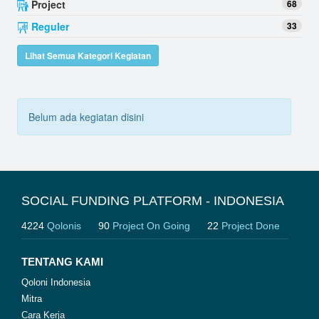
Project
68
Reguler
33
Lihat Semua Kategori Kegiatan
Belum ada kegiatan disini
SOCIAL FUNDING PLATFORM - INDONESIA
4224
Qolonis
90
Project On Going
22
Project Done
TENTANG KAMI
Qoloni Indonesia
Mitra
Cara Kerja