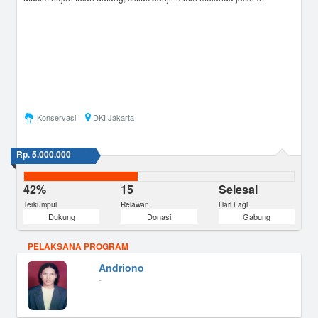
Konservasi
DKI Jakarta
Rp. 5.000.000
42%
15
Selesai
Terkumpul
Relawan
Hari Lagi
Dukung
Donasi
Gabung
PELAKSANA PROGRAM
Andriono
-