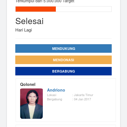
Terkumpul dari 5.000.000 Target
Selesai
Hari Lagi
MENDUKUNG
MENDONASI
BERGABUNG
Qolonel
Andriono
Lokasi
: Jakarta Timur
Bergabung
: 04 Jan 2017