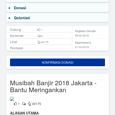
Donasi
Qolonisti
Dukung
1
Kegiatan Dimulai
Komentar
08-02-2018
0
Lihat
40175
Diperbaharui
21-03-2018
Penilaian
KONFIRMASI DONASI
Musibah Banjir 2018 Jakarta -
Bantu Meringankan
1
40175
ALASAN UTAMA