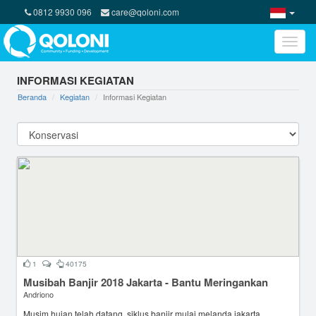
0812 9930 096
care@qoloni.com
Toggle
naviga
INFORMASI KEGIATAN
Beranda
Kegiatan
Informasi Kegiatan
1
40175
Musibah Banjir 2018 Jakarta - Bantu Meringankan
Andriono
Musim hujan telah datang, siklus banjir mulai melanda jakarta.