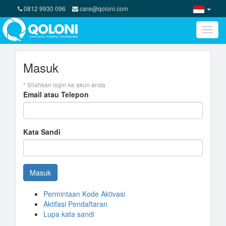
0812 9930 096
care@qoloni.com
Toggle
naviga
Masuk
* Silahkan login ke akun anda
Email atau Telepon
Kata Sandi
Masuk
Permintaan Kode Aktivasi
Aktifasi Pendaftaran
Lupa kata sandi