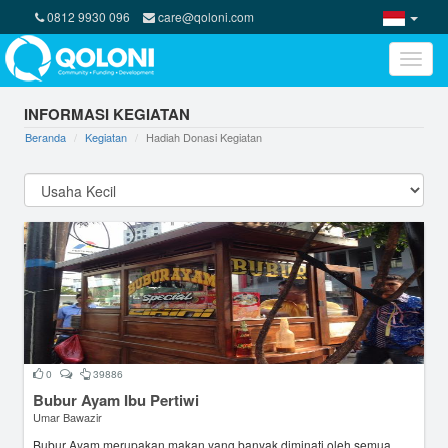
0812 9930 096
care@qoloni.com
Toggle
naviga
INFORMASI KEGIATAN
Beranda
Kegiatan
Hadiah Donasi Kegiatan
0
39886
Bubur Ayam Ibu Pertiwi
Umar Bawazir
Bubur Ayam merupakan makan yang banyak diminati oleh semua