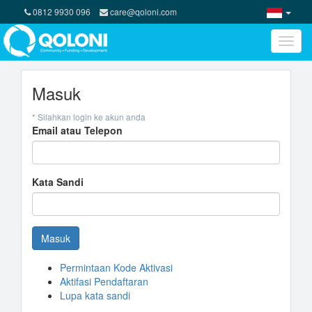
0812 9930 096
care@qoloni.com
Toggle
naviga
Masuk
* Silahkan login ke akun anda
Email atau Telepon
Kata Sandi
Masuk
Permintaan Kode Aktivasi
Aktifasi Pendaftaran
Lupa kata sandi