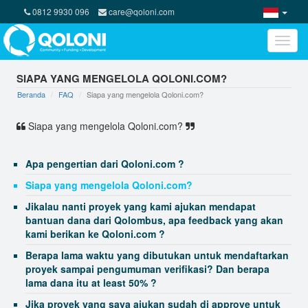
0812 9930 096
care@qoloni.com
Toggle
naviga
SIAPA YANG MENGELOLA QOLONI.COM?
Beranda
FAQ
Siapa yang mengelola Qoloni.com?
Siapa yang mengelola Qoloni.com?
Apa pengertian dari Qoloni.com ?
Siapa yang mengelola Qoloni.com?
Jikalau nanti proyek yang kami ajukan mendapat
bantuan dana dari Qolombus, apa feedback yang akan
kami berikan ke Qoloni.com ?
Berapa lama waktu yang dibutukan untuk mendaftarkan
proyek sampai pengumuman verifikasi? Dan berapa
lama dana itu at least 50% ?
Jika proyek yang saya ajukan sudah di approve untuk